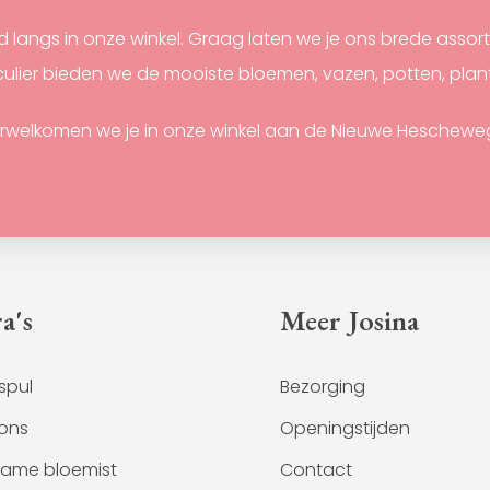
nd langs in onze winkel. Graag laten we je ons brede assor
ticulier bieden we de mooiste bloemen, vazen, potten, pla
rwelkomen we je in onze winkel aan de Nieuwe Hescheweg 
a's
Meer Josina
spul
Bezorging
ons
Openingstijden
zame bloemist
Contact