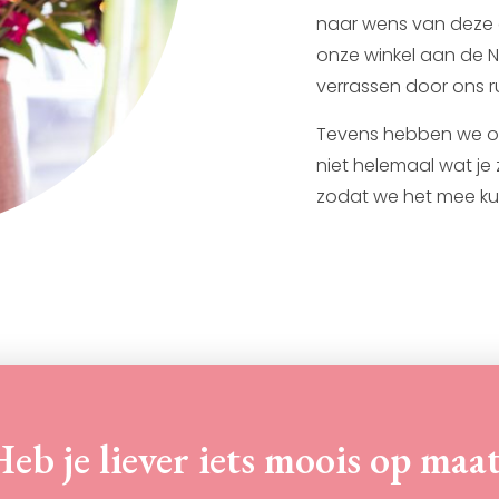
naar wens van deze e
onze winkel aan de N
verrassen door ons 
Tevens hebben we oo
niet helemaal wat je
zodat we het mee ku
eb je liever iets moois op maa