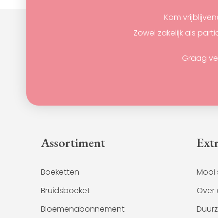
Kom vrijblijve
Zowel zakelijk als par
Graag ve
Assortiment
Extr
Boeketten
Mooi 
Bruidsboeket
Over 
Bloemenabonnement
Duur