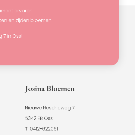
timent ervaren.
nten en zijden bloemen.
7 in Oss!
Josina Bloemen
Nieuwe Hescheweg 7
5342 EB Oss
T. 0412-622061