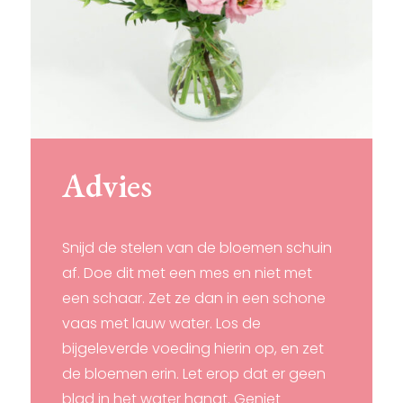
Advies
Snijd de stelen van de bloemen schuin
af. Doe dit met een mes en niet met
een schaar. Zet ze dan in een schone
vaas met lauw water. Los de
bijgeleverde voeding hierin op, en zet
de bloemen erin. Let erop dat er geen
blad in het water hangt. Geniet