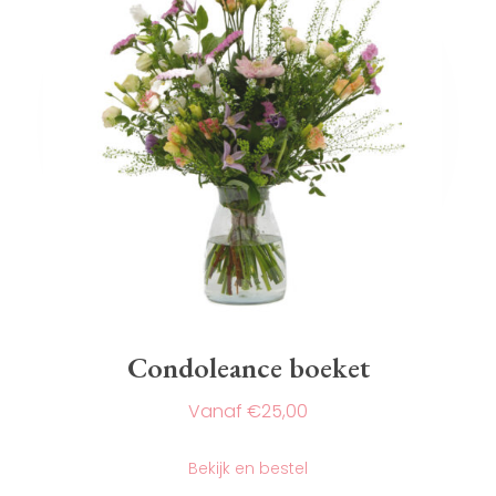
de
productpagina
Condoleance boeket
€
25,00
Dit
product
Bekijk en bestel
heeft