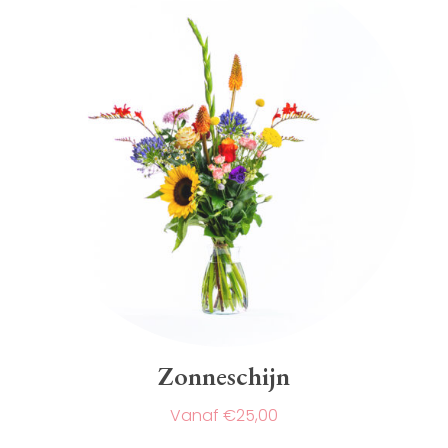
gekozen
worden
op
de
productpagina
Zonneschijn
€
25,00
Dit