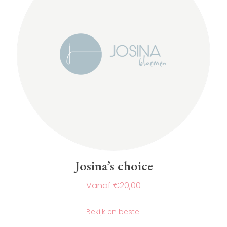
Josina’s choice
€
20,00
Dit
product
Bekijk en bestel
heeft