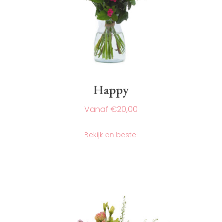
Happy
€
20,00
Dit
product
Bekijk en bestel
heeft
meerdere
variaties.
Deze
optie
kan
gekozen
worden
op