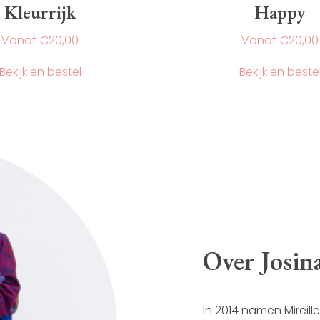
Kleurrijk
Happy
€
20,00
€
20,00
Dit
Bekijk en bestel
Bekijk en beste
product
heeft
meerdere
variaties.
Deze
optie
kan
gekozen
worden
op
de
productpagina
Over Josin
In 2014 namen Mireil