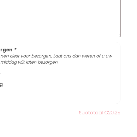
orgen
*
kenen kiest voor bezorgen. Laat ons dan weten of u uw
 middag wilt laten bezorgen.
r
ag
Subtotaal
€20,25