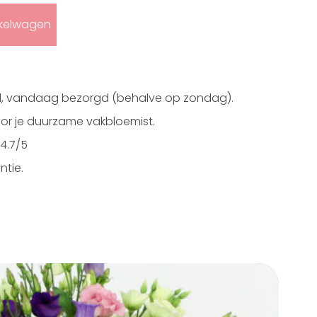
nkelwagen
ld, vandaag bezorgd (behalve op zondag).
r je duurzame vakbloemist.
4.7/5
ntie.