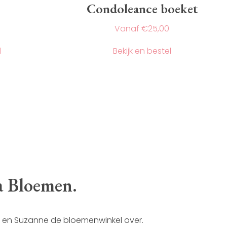
Condoleance boeket
€
25,00
Dit
Dit
l
Bekijk en bestel
product
product
heeft
heeft
meerdere
meerdere
variaties.
variaties.
Deze
Deze
optie
optie
kan
kan
gekozen
gekozen
worden
worden
op
op
de
de
productpagina
productpagi
a Bloemen.
le en Suzanne de bloemenwinkel over.