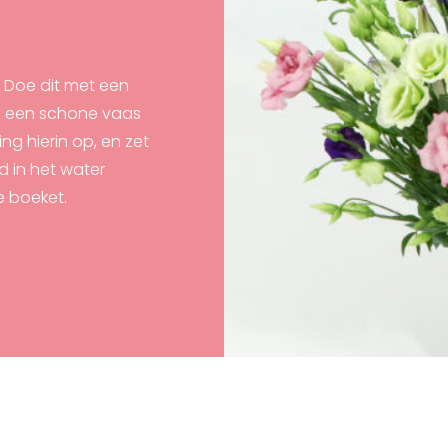
. Doe dit met een
in een schone vaas
ng hierin op, en zet
d in het water
e boeket.