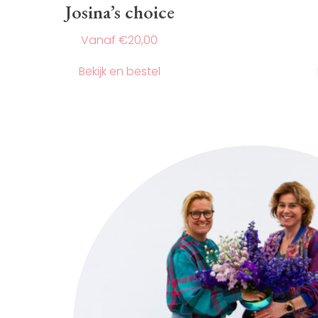
Josina’s choice
€
20,00
Dit
Bekijk en bestel
product
heeft
meerdere
variaties.
Deze
optie
kan
gekozen
worden
op
de
productpagina