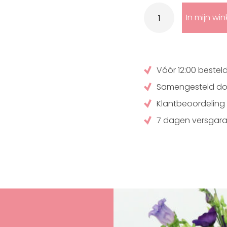
Bonte
pluk
In mijn wi
aantal
Vóór 12:00 beste
Samengesteld doo
Klantbeoordeling 
7 dagen versgara