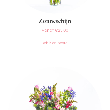
Zonneschijn
€
25,00
Dit
product
Bekijk en bestel
heeft
meerdere
variaties.
Deze
optie
kan
gekozen
worden
op
de
productpagina