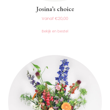
Josina’s choice
€
20,00
Dit
product
Bekijk en bestel
heeft
meerdere
variaties.
Deze
optie
kan
gekozen
worden
op
de
productpagina