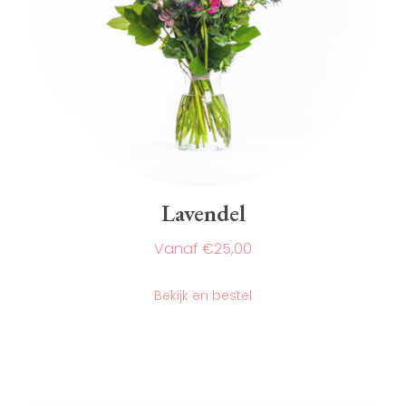
Lavendel
€
25,00
Dit
product
Bekijk en bestel
heeft
meerdere
variaties.
Deze
optie
kan