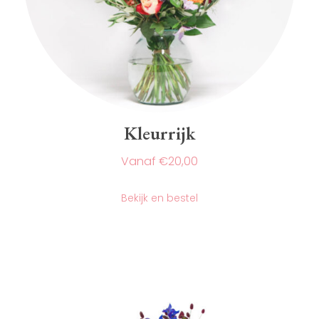
Kleurrijk
€
20,00
Dit
product
Bekijk en bestel
heeft
meerdere
variaties.
Deze
optie
kan
gekozen
worden