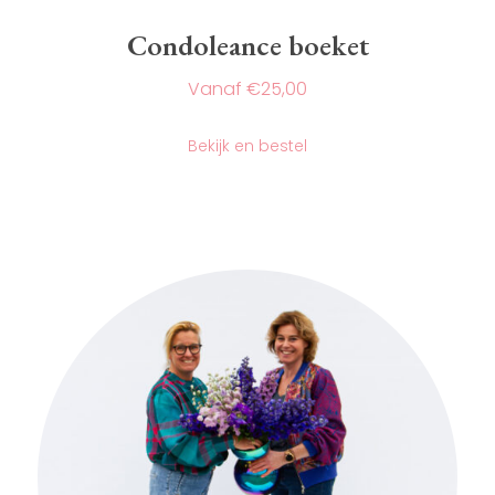
Condoleance boeket
€
25,00
Dit
product
Bekijk en bestel
heeft
meerdere
variaties.
Deze
optie
kan
gekozen
worden
op
de
productpagina