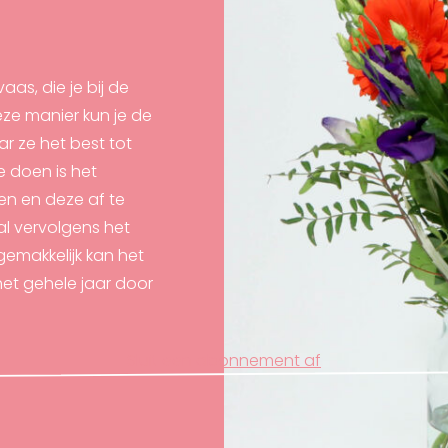
aas, die je bij de
ze manier kun je de
r ze het best tot
e doen is het
en en deze af te
al vervolgens het
emakkelijk kan het
 het gehele jaar door
Sluit een abonnement af