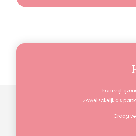
H
Kom vrijblijve
Zowel zakelijk als par
Graag ve