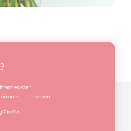
t?
timent ervaren.
nten en zijden bloemen.
7 in Oss!