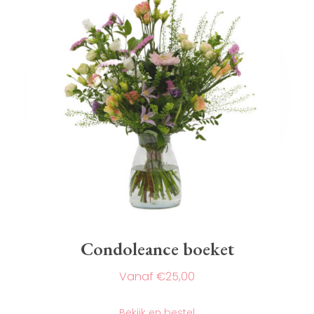
Condoleance boeket
€
25,00
Dit
product
Bekijk en bestel