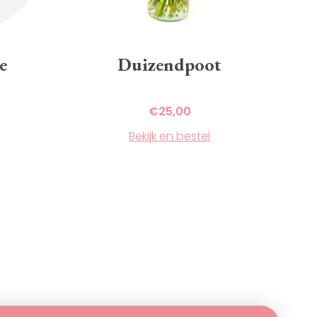
e
Duizendpoot
€
25,00
Bekijk en bestel
Dit
product
heeft
meerdere
variaties.
Deze
optie
kan
gekozen
worden
op
de