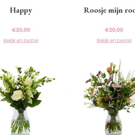
Happy
Roosje mijn roo
€
20,00
€
20,00
Bekijk en bestel
Bekijk en bestel
Dit
product
heeft
meerdere
variaties.
Deze
optie
kan
gekozen
worden
op
de
agina
productpagina