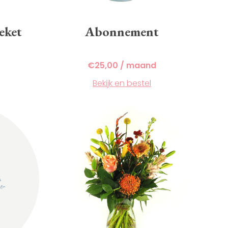
eket
Abonnement
€
25,00
/ maand
Bekijk en bestel
Dit
product
heeft
meerdere
variaties.
Deze
optie
kan
gekozen
worden
op
de
productpagina