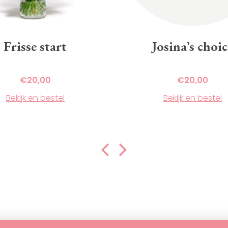
Frisse start
Josina’s choic
€
20,00
€
20,00
Bekijk en bestel
Bekijk en bestel
Dit
product
heeft
meerdere
variaties.
Deze
optie
kan
gekozen
worden
op
de