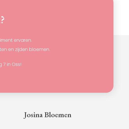
productpagina
t?
timent ervaren.
nten en zijden bloemen.
7 in Oss!
Josina Bloemen