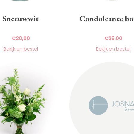
Sneeuwwit
Condoleance bo
€
20,00
€
25,00
Bekijk en bestel
Bekijk en bestel
Dit
product
heeft
meerdere
variaties.
Deze
optie
kan
gekozen
worden
op
de
agina
productpagina