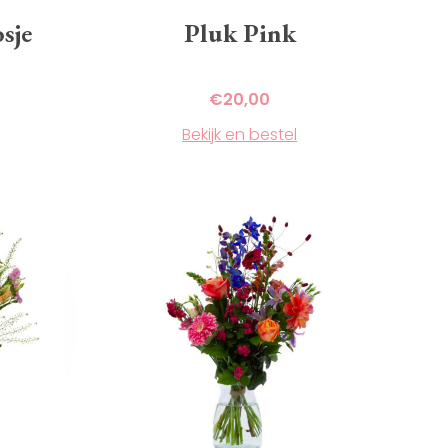
sje
Pluk Pink
€
20,00
Bekijk en bestel
Dit
product
heeft
meerdere
variaties.
Deze
optie
kan
gekozen
worden
op
de
productpagina