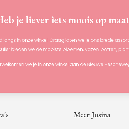
agina
productpagina
eb je liever iets moois op maa
nd langs in onze winkel. Graag laten we je ons brede assor
ticulier bieden we de mooiste bloemen, vazen, potten, pla
rwelkomen we je in onze winkel aan de Nieuwe Hescheweg 
a's
Meer Josina